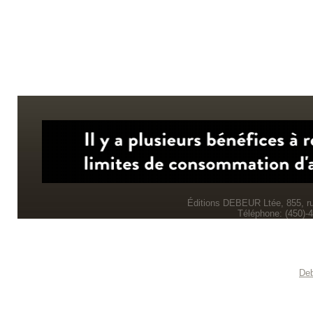
Éditions DEBEUR Ltée, 855, r
Téléphone: (450)-
Deb