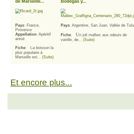
de Marseille...
Bodegas y...
Pays
: France,
Pays
: Argentine, San Juan, Vallée de Tul
Provence
Appellation
: Apéritif
U
Fiche
:
n joli malbec aux odeurs de
anisé
vanille, de...
(Suite)
Fiche
:
L
a boisson la
plus populaire à
Marseille est...
(Suite)
Et encore plus...