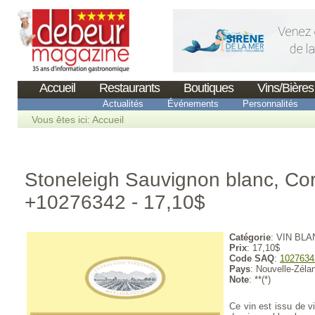
Accueil
Restaurants
Boutiques
Vins/Bières
Actualités
Événements
Personnalités
Vous êtes ici:
Accueil
Stoneleigh Sauvignon blanc, Co
+10276342 - 17,10$
Catégorie
: VIN BLA
Prix
: 17,10$
Code SAQ
:
1027634
Pays
: Nouvelle-Zéla
Note
: **(*)
Ce vin est issu de v