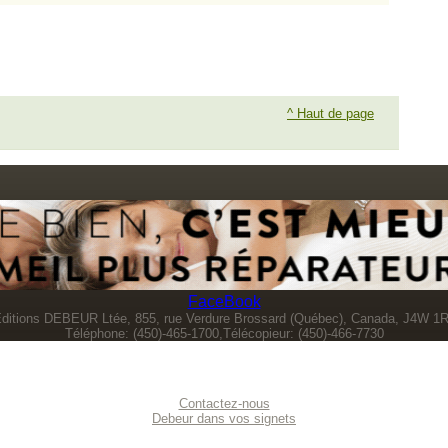
^ Haut de page
FaceBook
ditions DEBEUR Ltée, 855, rue Verdure Brossard (Québec), Canada, J4W 1
Téléphone: (450)-465-1700,Télécopieur: (450)-466-7730
Contactez-nous
Debeur dans vos signets