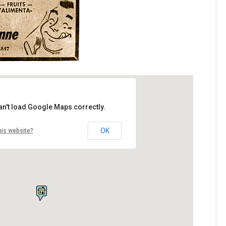
an't load Google Maps correctly.
OK
his website?