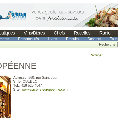
outiques
Vins/Bières
Chefs
Recettes
Radio
ments
Personnalités
Livres
Produits
Dossiers
Tour
Recherche:
Partager
ROPÉENNE
Adresse:
560, rue Saint-Jean
Ville:
QUÉBEC
Tél.:
418-529-4847
Site:
www.epicerie-europeenne.com