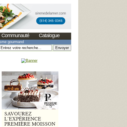
Communauté
Catalogue
isme gourmand