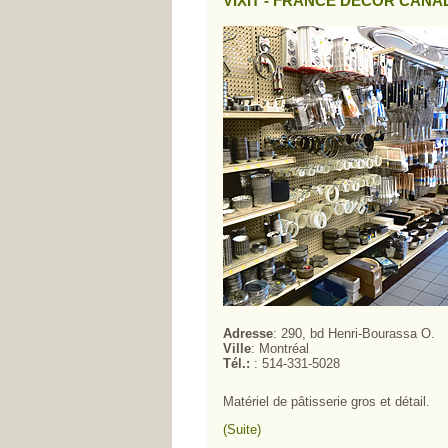
VIXIT - FRANCE DÉCOR CANA
Adresse
: 290, bd Henri-Bourassa O.
Ville
: Montréal
Tél.:
: 514-331-5028
Matériel de pâtisserie gros et détail.
(Suite)