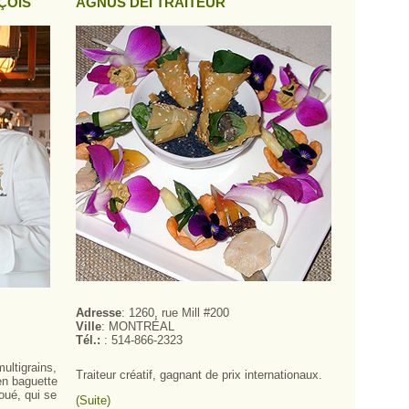
ÇOIS
AGNUS DEI TRAITEUR
Adresse
: 1260, rue Mill #200
Ville
: MONTRÉAL
Tél.:
: 514-866-2323
multigrains,
Traiteur créatif, gagnant de prix internationaux.
 en baguette
doué, qui se
(Suite)