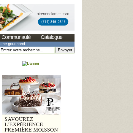
Communauté
Catalogue
isme gourmand