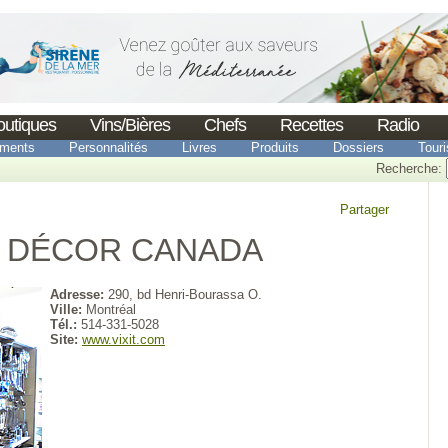
outiques
Vins/Bières
Chefs
Recettes
Radio
ments
Personnalités
Livres
Produits
Dossiers
Tour
Recherche:
Partager
CE DÉCOR CANADA
Adresse:
290, bd Henri-Bourassa O.
Ville:
Montréal
Tél.:
514-331-5028
Site:
www.vixit.com