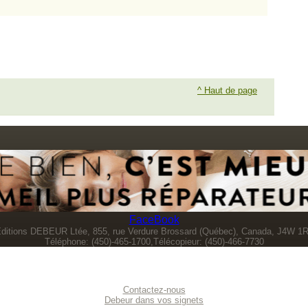
^ Haut de page
FaceBook
ditions DEBEUR Ltée, 855, rue Verdure Brossard (Québec), Canada, J4W 1
Téléphone: (450)-465-1700,Télécopieur: (450)-466-7730
Contactez-nous
Debeur dans vos signets