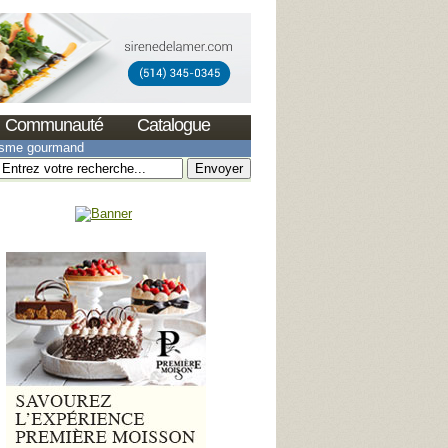
Communauté
Catalogue
isme gourmand