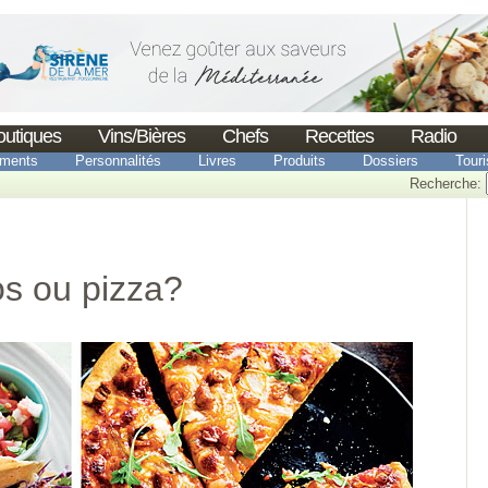
outiques
Vins/Bières
Chefs
Recettes
Radio
ments
Personnalités
Livres
Produits
Dossiers
Tour
Recherche:
os ou pizza?