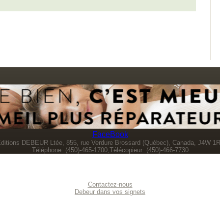
FaceBook
ditions DEBEUR Ltée, 855, rue Verdure Brossard (Québec), Canada, J4W 1
Téléphone: (450)-465-1700,Télécopieur: (450)-466-7730
Contactez-nous
Debeur dans vos signets