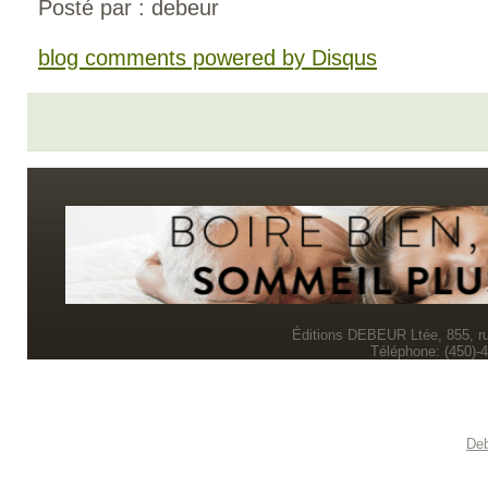
Posté par : debeur
blog comments powered by
Disqus
Éditions DEBEUR Ltée, 855, r
Téléphone: (450)-
Deb