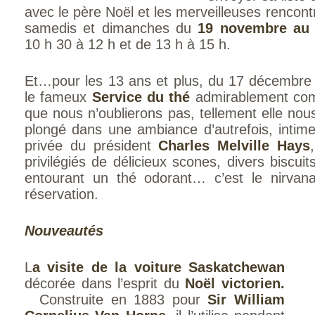
avec le père Noël et les merveilleuses rencont
samedis et dimanches du
19 novembre au 
10 h 30 à 12 h et de 13 h à 15 h.
Et…pour les 13 ans et plus, du 17 décembre 
le fameux
Service du thé
admirablement com
que nous n’oublierons pas, tellement elle nous 
plongé dans une ambiance d’autrefois, intime,
privée du président
Charles Melville Hays
privilégiés de délicieux scones, divers biscuit
entourant un thé odorant… c’est le nirvan
réservation.
Nouveautés
L
a visite de la voiture Saskatchewan
décorée dans l’esprit du
Noël victorien.
Construite en 1883 pour
Sir William