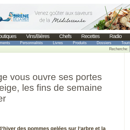
outiques
Vins/Bières
Chefs
Recettes
Radio
ments
Personnalités
Livres
Produits
Dossiers
Tour
Recherche:
e vous ouvre ses portes
eige, les fins de semaine
er
 d’hiver des pommes gelées sur l’arbre et la