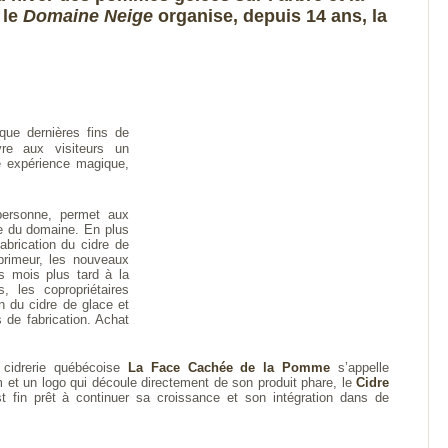
le
Domaine Neige
organise, depuis 14 ans, la
que dernières fins de
vre aux visiteurs un
e expérience magique,
personne, permet aux
ée du domaine. En plus
abrication du cidre de
 primeur, les nouveaux
s mois plus tard à la
, les copropriétaires
 du cidre de glace et
 de fabrication. Achat
 cidrerie québécoise
La Face Cachée de la Pomme
s’appelle
et un logo qui découle directement de son produit phare, le
Cidre
 fin prêt à continuer sa croissance et son intégration dans de
e Debeur, Thierry Debeur, classe neige