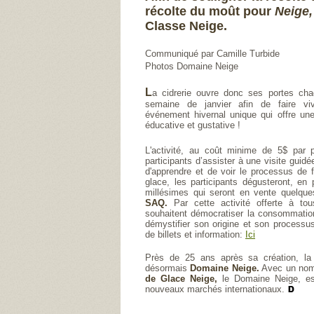
récolte du moût pour
Neige,
Classe Neige.
Communiqué par Camille Turbide
Photos Domaine Neige
L
a cidrerie ouvre donc ses portes cha
semaine de janvier afin de faire vi
événement hivernal unique qui offre un
éducative et gustative !
L'activité, au coût minime de 5$ par 
participants d’assister à une visite guid
d'apprendre et de voir le processus de f
glace, les participants dégusteront, en
millésimes qui seront en vente quelque
SAQ.
Par cette activité offerte à tous
souhaitent démocratiser la consommation
démystifier son origine et son processus
de billets et information:
Ici
Près de 25 ans après sa création, la
désormais
Domaine Neige.
Avec un nom 
de Glace Neige,
le Domaine Neige, est
nouveaux marchés internationaux.
Tag: Domaine Neige, Neige, Debeur, Guid