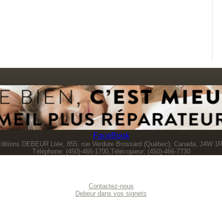
FaceBook
ditions DEBEUR Ltée, 855, rue Verdure Brossard (Québec), Canada, J4W 1
Téléphone: (450)-465-1700,Télécopieur: (450)-466-7730
Contactez-nous
Debeur dans vos signets