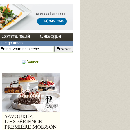
Communauté
Catalogue
isme gourmand