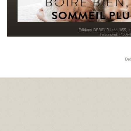
Éditions DEBEUR Ltée, 855, r
Téléphone: (450)-
Deb