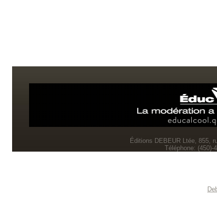
Éditions DEBEUR Ltée, 855, r
Téléphone: (450)-
Deb