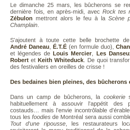
Le dimanche 25 mars, les bûcherons se remp
dernière fois, en après-midi, avec
Rock tes 
Zébulon
mettront alors le feu à la
Scène p
Champlain
.
S'ajoutent à toute cette belle brochette de
André Daneau
,
É.T.É
(en formule duo),
Chan
et légendes de
Louis Mercier
,
Les Danseux
Robert
et
Keith Whiteduck
. De quoi transfor
des festivaliers en oreilles de crisse !
Des bedaines bien pleines, des bûcherons
Dans un camp de bûcherons, la
cookerie
habituellement à assouvir l'appétit des p
costauds… mais l'envie incontrôlable d'érabl
tous les
foodies
de Montréal sera aussi combl
Tout d'une ripousse
, les restaurateurs lo