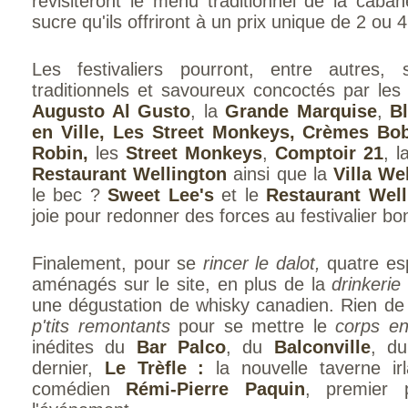
revisiteront le menu traditionnel de la caba
sucre qu'ils offriront à un prix unique de 2 ou 4
Les festivaliers pourront, entre autres
traditionnels et savoureux concoctés par les 
Augusto Al Gusto
, la
Grande Marquise
,
B
en Ville, Les Street Monkeys, Crèmes Bo
Robin,
les
Street Monkeys
,
Comptoir 21
, 
Restaurant Wellington
ainsi que la
Villa We
le bec ?
Sweet Lee's
et le
Restaurant Wel
joie pour redonner des forces au festivalier bo
Finalement, pour se
rincer le dalot,
quatre e
aménagés sur le site, en plus de la
drinkerie
une dégustation de whisky canadien. Rien d
p'tits remontants
pour se mettre le
corps en
inédites du
Bar Palco
, du
Balconville
, d
dernier,
Le Trèfle :
la nouvelle taverne ir
comédien
Rémi-Pierre Paquin
, premier p