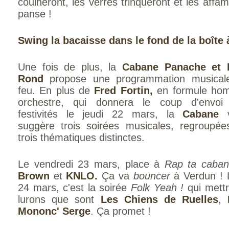
couineront, les verres trinqueront et les affam
panse !
Swing la bacaisse dans le fond de la boîte 
Une fois de plus, la
Cabane Panache et 
Rond
propose une programmation musical
feu. En plus de
Fred Fortin,
en formule ho
orchestre, qui donnera le coup d'envoi
festivités le jeudi 22 mars, la
Cabane
v
suggère trois soirées musicales, regroupée
trois thématiques distinctes.
Le vendredi 23 mars, place à
Rap ta caba
Brown
et
KNLO.
Ça va
bouncer
à Verdun ! 
24 mars, c'est la soirée
Folk Yeah !
qui mett
lurons que sont
Les Chiens de Ruelles
,
Mononc' Serge
. Ça promet !