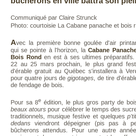
bûcherons en ville battra son plei
Communiqué par Claire Strunck
Photo: courtoisie
La Cabane panache et bois 
A
vec la première bonne goulée d'air printa
qui se pointe à l'horizon, la
Cabane Panache
Bois Rond
en est à ses ultimes préparatifs
22 au 25 mars prochain, le plus grand fest
d'érable gratuit au Québec s'installera à Ve
pour quatre jours de
gigotages
, de tire d'érabl
de fendage de bois.
e
Pour sa 8
édition, le plus gros party de bois
beaux atours
pour célébrer le temps des suc
traditionnels, musique festive et quelques
p't
dedans
viendront dépeigner (pis pas à p
bûcherons attendus. Pour une autre anné