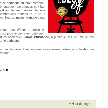
de ce barbecue qui était méconnu
it lentement se preuves et il faut
i est amplement méritée. Je peux
 nombreuses années et je ne le
cher. Tout au moins le modèle que
 savoir que Weber a publié de
 les plus anciens remonteraient
ert es barbecue»
Jamie Purviance,
a publié ici les 125 meilleures
our le barbecue.
t lire des anecdotes souvent savoureuses reliées à l'utilisation du
ressant!
,95$
^ Haut de page