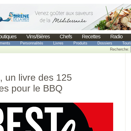
outiques
Vins/Bières
Chefs
Recettes
Radio
ments
Personnalités
Livres
Produits
Dossiers
Tour
Recherche:
, un livre des 125
tes pour le BBQ