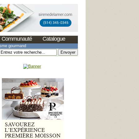
Communauté
Catalogue
isme gourmand