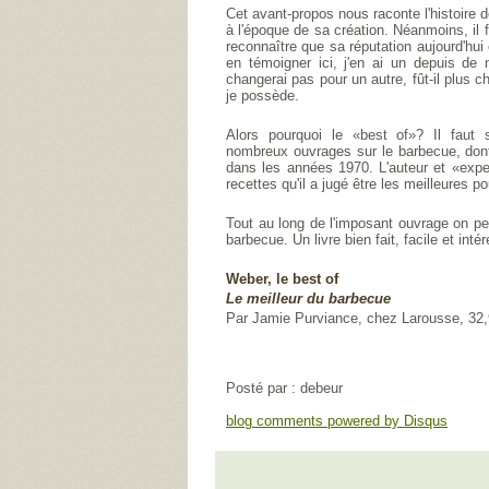
Cet avant-propos nous raconte l'histoire 
à l'époque de sa création. Néanmoins, il f
reconnaître que sa réputation aujourd'hu
en témoigner ici, j'en ai un depuis de
changerai pas pour un autre, fût-il plus 
je possède.
Alors pourquoi le «best of»? Il faut
nombreux ouvrages sur le barbecue, dont
dans les années 1970. L'auteur et «exp
recettes qu'il a jugé être les meilleures p
Tout au long de l'imposant ouvrage on peu
barbecue. Un livre bien fait, facile et inté
Weber, le best of
Le meilleur du barbecue
Par Jamie Purviance, chez Larousse, 32
Posté par : debeur
blog comments powered by
Disqus