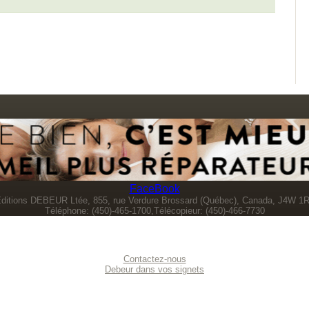
FaceBook
ditions DEBEUR Ltée, 855, rue Verdure Brossard (Québec), Canada, J4W 1
Téléphone: (450)-465-1700,Télécopieur: (450)-466-7730
Contactez-nous
Debeur dans vos signets