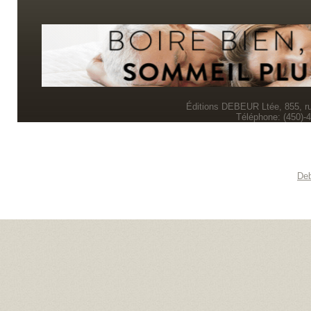
Éditions DEBEUR Ltée, 855, r
Téléphone: (450)-
Deb