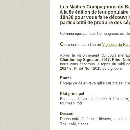
Les Maîtres Compagnons du Bea
à la 8e édition de leur populai
10h30 pour vous faire découvrir
particularité de produire des cé
Communiqué par Les Compagnons du Beau
C
ette sortie aura lieu au
Vignoble du Rui
Après le visionnement du court métrage
Chardonnay Signature 2017, Pinot Noi
nous vous servirons le repas du midi c
2017
et
Pinot Noir 2015
du vignoble.
Entrée
Potage de céleri-rave grillé sur braise, cr
Plat principal
Ballotine de volaille fumée à l’épinett
tournesol rôti
Dessert
Panna cotta à l’érable, bleuets, capucine
Thé, café, tisane