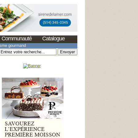
Communauté
Catalogue
isme gourmand