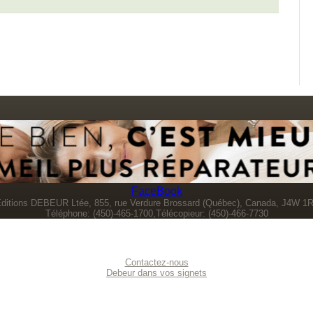
FaceBook
ditions DEBEUR Ltée, 855, rue Verdure Brossard (Québec), Canada, J4W 1
Téléphone: (450)-465-1700,Télécopieur: (450)-466-7730
Contactez-nous
Debeur dans vos signets