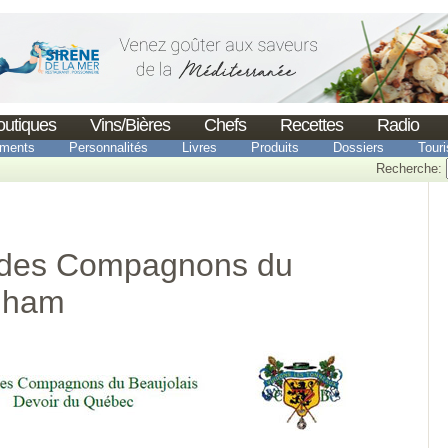
outiques
Vins/Bières
Chefs
Recettes
Radio
ments
Personnalités
Livres
Produits
Dossiers
Tour
Recherche:
 des Compagnons du
unham