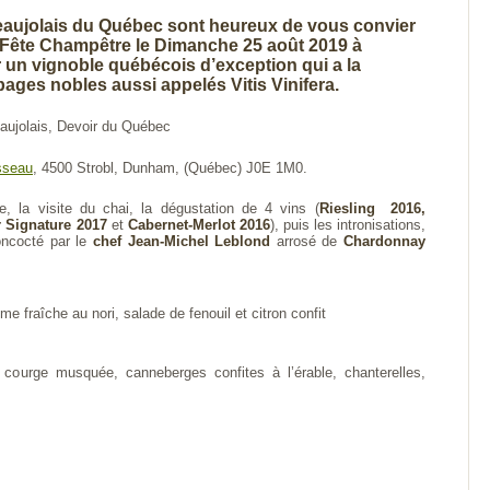
ujolais du Québec sont heureux de vous convier
re Fête Champêtre le Dimanche 25 août 2019 à
 un vignoble québécois d’exception qui a la
pages nobles aussi appelés Vitis Vinifera.
jolais, Devoir du Québec
sseau
, 4500 Strobl, Dunham, (Québec) J0E 1M0.
, la visite du chai, la dégustation de 4 vins (
Riesling 2016,
r Signature 2017
et
Cabernet-Merlot 2016
), puis les intronisations,
oncocté par le
chef Jean-Michel Leblond
arrosé de
Chardonnay
ème fraîche au nori, salade de fenouil et citron confit
e, courge musquée, canneberges confites à l’érable, chanterelles,