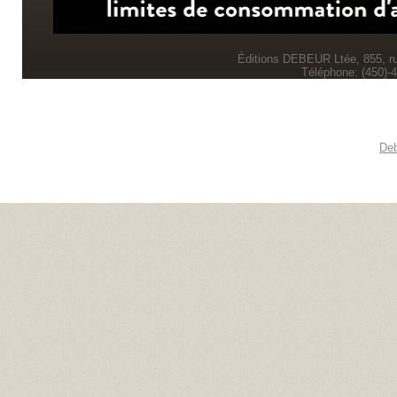
Éditions DEBEUR Ltée, 855, r
Téléphone: (450)-
Deb