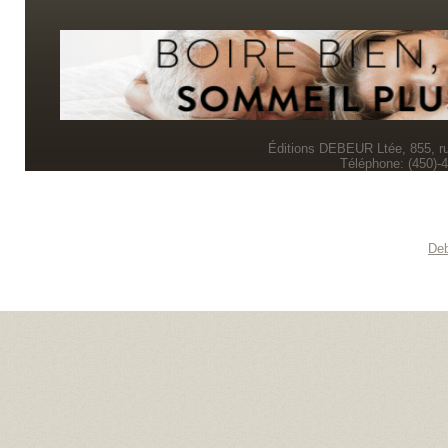
Éditions DEBEUR Ltée, 855, r
Téléphone: (450)-
Deb