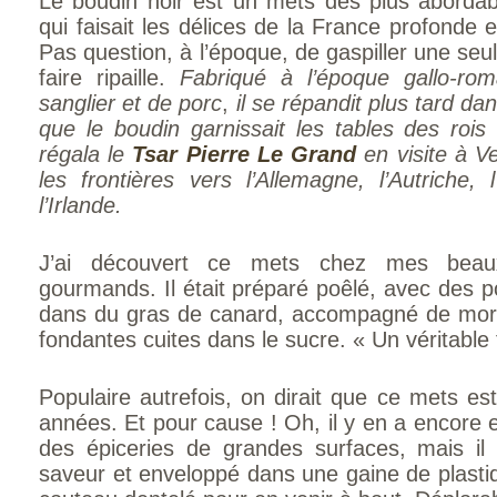
Le boudin noir est un mets des plus abordab
qui faisait les délices de la France profonde 
Pas question, à l’époque, de gaspiller une seu
faire ripaille.
Fabriqué à l’époque gallo-r
sanglier et de porc
,
il se répandit plus tard da
que le boudin garnissait les tables des rois 
régala le
Tsar Pierre Le Grand
en visite à Ver
les frontières vers l’Allemagne, l’Autriche, 
l’Irlande.
J’ai découvert ce mets chez mes beaux
gourmands. Il était préparé poêlé, avec des
dans du gras de canard, accompagné de mor
fondantes cuites dans le sucre. « Un véritable 
Populaire autrefois, on dirait que ce mets e
années. Et pour cause ! Oh, il y en a encore 
des épiceries de grandes surfaces, mais il
saveur et enveloppé dans une gaine de plasti