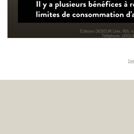
Éditions DEBEUR Ltée, 855, r
Téléphone: (450)-
Deb