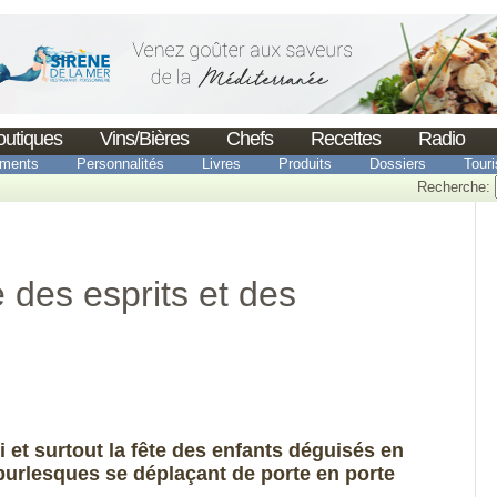
outiques
Vins/Bières
Chefs
Recettes
Radio
ments
Personnalités
Livres
Produits
Dossiers
Tour
Recherche:
 des esprits et des
i et surtout la fête des enfants déguisés en
urlesques se déplaçant de porte en porte