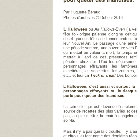
pour quêter des friandises.
Par Huguette Béraud
Photos d'archives © Debeur 2018
L
’Halloween
ou
All Hallows-Even
(la ve
fête folklorique païenne d’origine celtiq
des 4 grandes fêtes de l’année protohisto
leur Nouvel An. Le passage d’une année 
une période sombre, une ouverture vers l’
qui mettait en valeur la mort, le temps o
mettait à l’abri de ces présences ter
pénétrer chez soi. D’où les déguiseme
personnages effrayants, les fantômes
cimetières, les squelettes, les zombies, 
etc., et leur cri
Trick or treat!
Des bonbon
L’Halloween, c’est aussi et surtout la
personnages effrayants ou burlesque
porte pour quêter des friandises
.
La citrouille qui est devenue l’emblème
source de recettes des plus variés et des
pas, au pire mettez la chair à congeler 
soir-là.
Mais il n'y a pas que la citrouille, il y
et citrouille) font partie des dernières réc