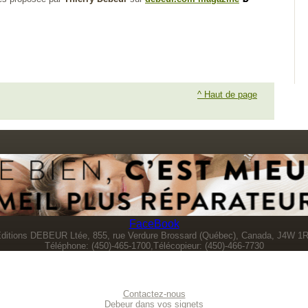
^ Haut de page
FaceBook
ditions DEBEUR Ltée, 855, rue Verdure Brossard (Québec), Canada, J4W 1
Téléphone: (450)-465-1700,Télécopieur: (450)-466-7730
Contactez-nous
Debeur dans vos signets