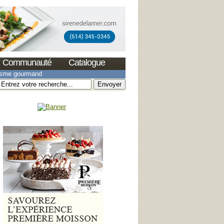
Communauté
Catalogue
isme gourmand