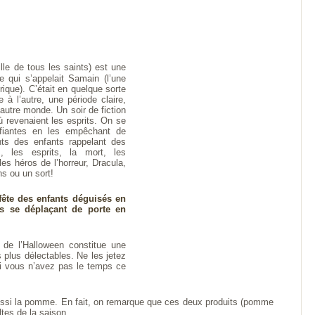
ille de tous les saints) est une
ue qui s’appelait Samain (l’une
rique). C’était en quelque sorte
à l’autre, une période claire,
autre monde. Un soir de fiction
ù revenaient les esprits. On se
rifiantes en les empêchant de
nts des enfants rappelant des
, les esprits, la mort, les
les héros de l’horreur, Dracula,
s ou un sort!
 fête des enfants déguisés en
s se déplaçant de porte en
 de l’Halloween constitue une
 plus délectables. Ne les jetez
si vous n’avez pas le temps ce
 a aussi la pomme. En fait, on remarque que ces deux produits (pomme
oltes de la saison.