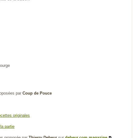
courge
oposées par
Coup de Pouce
ecettes originales
la partie
mes proposée par
Thierry Debeur
sur
debeur.com magazine