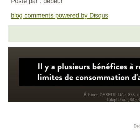
Posté par : debeur
blog comments powered by
Disqus
Éditions DEBEUR Ltée, 855, r
Téléphone: (450)-
Deb