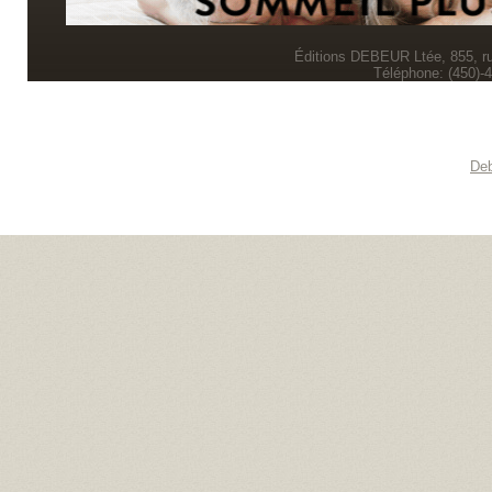
Éditions DEBEUR Ltée, 855, r
Téléphone: (450)-
Deb