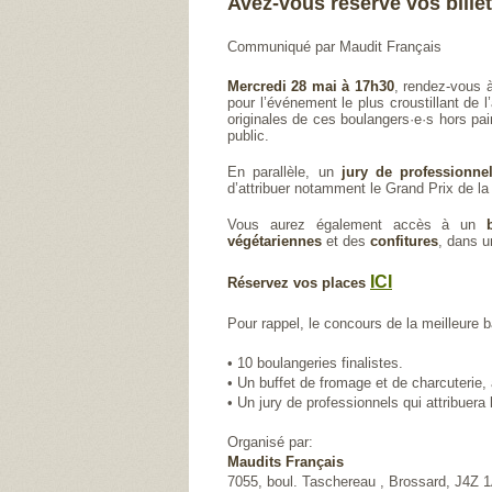
Avez-vous réservé vos bille
Communiqué par Maudit Français
Mercredi 28 mai à 17h30
, rendez-vous à
pour l’événement le plus croustillant de 
originales de ces boulangers·e·s hors pai
public.
En parallèle, un
jury de professionnel
d’attribuer notamment le Grand Prix de la
Vous aurez également accès à un
végétariennes
et des
confitures
, dans u
ICI
Réservez vos places
Pour rappel, le concours de la meilleure b
• 10 boulangeries finalistes.
• Un buffet de fromage et de charcuterie,
• Un jury de professionnels qui attribuera
Organisé par:
Maudits Français
7055, boul. Taschereau , Brossard, J4Z 