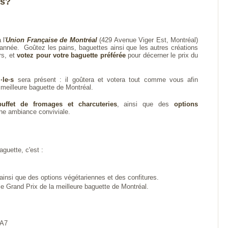
ts?
 l'
Union Française de Montréal
(429 Avenue Viger Est, Montréal)
l’année. Goûtez les pains, baguettes ainsi que les autres créations
rs, et
votez pour votre baguette préférée
pour décerner le prix du
·le·s
sera présent : il goûtera et votera tout comme vous afin
 meilleure baguette de Montréal.
buffet de fromages et charcuteries
, ainsi que des
options
ne ambiance conviviale.
aguette, c'est :
 ainsi que des options végétariennes et des confitures.
 le Grand Prix de la meilleure baguette de Montréal.
1A7