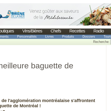
outiques
Vins/Bières
Chefs
Recettes
Radio
ments
Personnalités
Livres
Produits
Dossiers
Tour
Recherche:
eilleure baguette de
 de l'agglomération montréalaise s'affrontent
guette de Montréal !