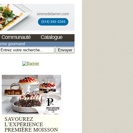
Communauté
Catalogue
isme gourmand