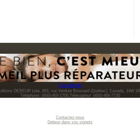
FaceBook
ditions DEBEUR Ltée, 855, rue Verdure Brossard (Québec), Canada, J4W 1
Téléphone: (450)-465-1700,Télécopieur: (450)-466-7730
Contactez-nous
Debeur dans vos signets