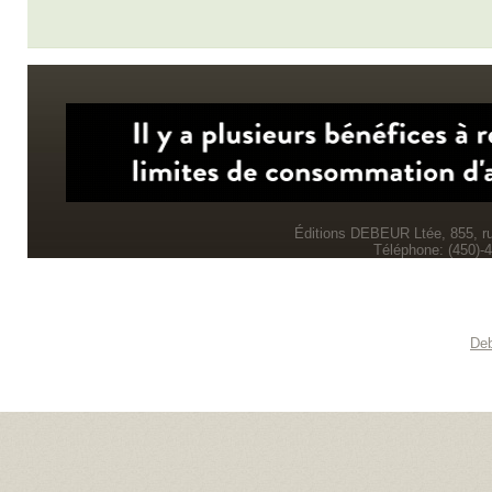
Éditions DEBEUR Ltée, 855, r
Téléphone: (450)-
Deb