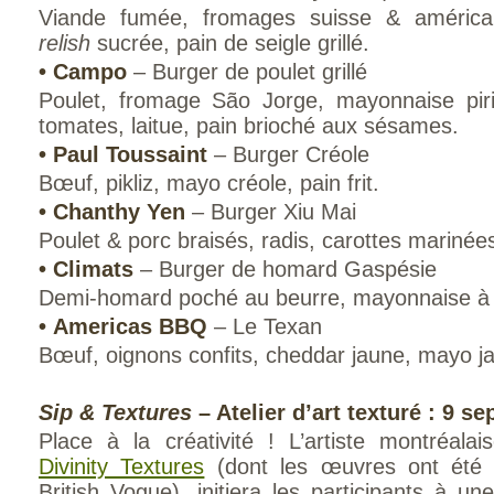
Viande fumée, fromages suisse & américa
relish
sucrée, pain de seigle grillé.
•
Campo
– Burger de poulet grillé
Poulet, fromage São Jorge, mayonnaise piri
tomates, laitue, pain brioché aux sésames.
•
Paul Toussaint
– Burger Créole
Bœuf, pikliz, mayo créole, pain frit.
•
Chanthy Yen
– Burger Xiu Mai
Poulet & porc braisés, radis, carottes marinées,
•
Climats
– Burger de homard Gaspésie
Demi-homard poché au beurre, mayonnaise à l
•
Americas BBQ
– Le Texan
Bœuf, oignons confits, cheddar jaune, mayo j
Sip & Textures
– Atelier d’art texturé : 9 s
Place à la créativité ! L’artiste montréala
Divinity Textures
(dont les œuvres ont été 
British Vogue), initiera les participants à un