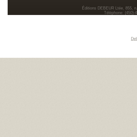
Éditions DEBEUR Ltée, 855, r
Téléphone: (450)-
Deb