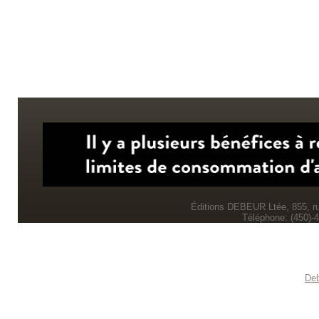
Éditions DEBEUR Ltée, 855, r
Téléphone: (450)-
Deb