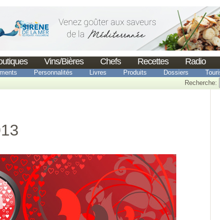
outiques
Vins/Bières
Chefs
Recettes
Radio
ments
Personnalités
Livres
Produits
Dossiers
Tour
Recherche:
013