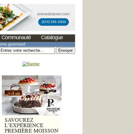
Communauté
Catalogue
isme gourmand