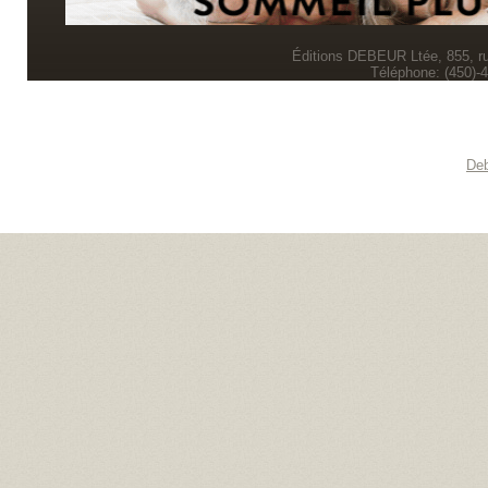
Éditions DEBEUR Ltée, 855, r
Téléphone: (450)-
Deb