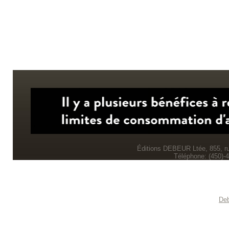
Éditions DEBEUR Ltée, 855, r
Téléphone: (450)-
Deb