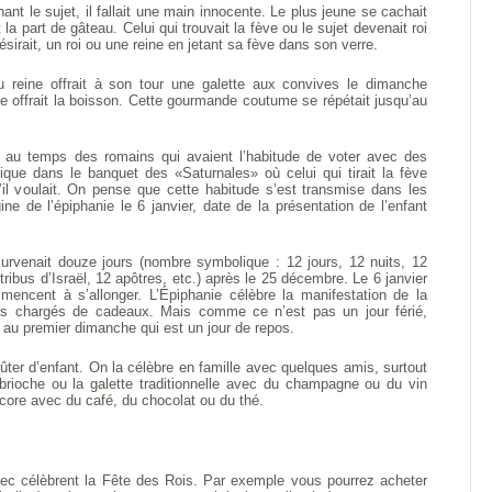
nant le sujet, il fallait une main innocente. Le plus jeune se cachait
t la part de gâteau. Celui qui trouvait la fève ou le sujet devenait roi
 désirait, un roi ou une reine en jetant sa fève dans son verre.
ou reine offrait à son tour une galette aux convives le dimanche
eine offrait la boisson. Cette gourmande coutume se répétait jusqu’au
e au temps des romains qui avaient l’habitude de voter avec des
tique dans le banquet des «Saturnales» où celui qui tirait la fève
qu’il voulait. On pense que cette habitude s’est transmise dans les
ine de l’épiphanie le 6 janvier, date de la présentation de l’enfant
urvenait douze jours (nombre symbolique : 12 jours, 12 nuits, 12
ribus d’Israël, 12 apôtres, etc.) après le 25 décembre. Le 6 janvier
mencent à s’allonger. L’Épiphanie célèbre la manifestation de la
ges chargés de cadeaux. Mais comme ce n’est pas un jour férié,
on au premier dimanche qui est un jour de repos.
ûter d’enfant. On la célèbre en famille avec quelques amis, surtout
 brioche ou la galette traditionnelle avec du champagne ou du vin
ore avec du café, du chocolat ou du thé.
ec célèbrent la Fête des Rois. Par exemple vous pourrez acheter