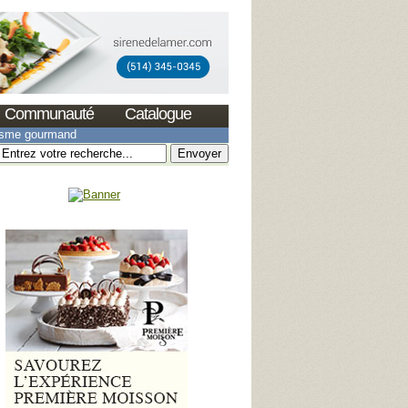
Communauté
Catalogue
isme gourmand