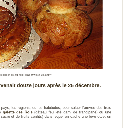
et brioches au foie gras
(Photo Debeur)
rvenait douze jours après le 25 décembre.
 pays, les régions, ou les habitudes, pour saluer l’arrivée des trois
ne
galette des Rois
(gâteau feuilleté garni de frangipane) ou une
sucre et de fruits confits) dans lequel on cache une fève ou/et un