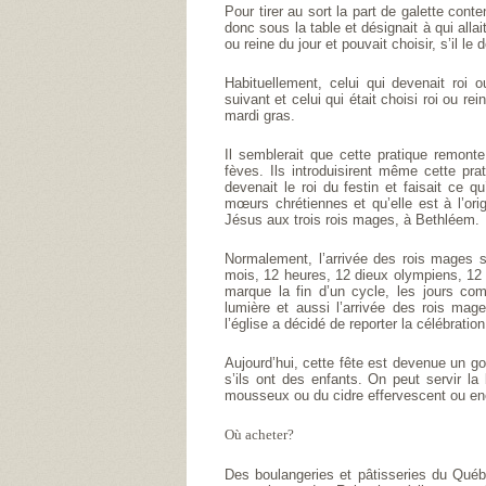
Pour tirer au sort la part de galette conte
donc sous la table et désignait à qui allai
ou reine du jour et pouvait choisir, s’il le
Habituellement, celui qui devenait roi 
suivant et celui qui était choisi roi ou r
mardi gras.
Il semblerait que cette pratique remont
fèves. Ils introduisirent même cette pra
devenait le roi du festin et faisait ce 
mœurs chrétiennes et qu’elle est à l’orig
Jésus aux trois rois mages, à Bethléem.
Normalement, l’arrivée des rois mages s
mois, 12 heures, 12 dieux olympiens, 12 t
marque la fin d’un cycle, les jours com
lumière et aussi l’arrivée des rois ma
l’église a décidé de reporter la célébrati
Aujourd’hui, cette fête est devenue un go
s’ils ont des enfants. On peut servir la
mousseux ou du cidre effervescent ou enc
Où acheter?
Des boulangeries et pâtisseries du Québ