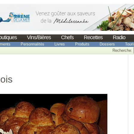
outiques
Vins/Bières
Chefs
Recettes
Radio
ments
Personnalités
Livres
Produits
Dossiers
Tour
Recherche:
ois