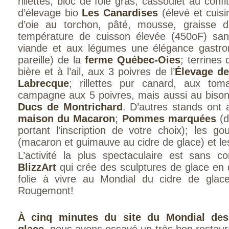
rillettes, bloc de foie gras, cassoulet au conf
d’élevage bio
Les Canardises
(élevé et cuisi
d’oie au torchon, pâté, mousse, graisse d
température de cuisson élevée (450oF) san
viande et aux légumes une élégance gastro
pareille) de la
ferme Québec-Oies
; terrines
bière et à l’ail, aux 3 poivres de l’
Élevage de
Labrecque
; rillettes pur canard, aux to
campagne aux 5 poivres, mais aussi au bison,
Ducs de Montrichard
. D’autres stands ont a
maison du Macaron
;
Pommes marquées
(d
portant l’inscription de votre choix); les 
(macaron et guimauve au cidre de glace) et l
L’activité la plus spectaculaire est sans c
BlizzArt
qui crée des sculptures de glace en 
folie à vivre au Mondial du cidre de glac
Rougemont!
À cinq minutes du site du Mondial des