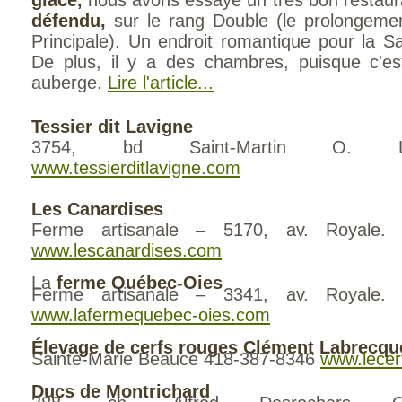
glace,
nous avons essayé un très bon restau
défendu,
sur le rang Double (le prolongemen
Principale). Un endroit romantique pour la Sai
De plus, il y a des chambres, puisque c'es
auberge.
Lire l'article...
Tessier dit Lavigne
3754, bd Saint-Martin O. Lav
www.tessierditlavigne.com
Les Canardises
Ferme artisanale – 5170, av. Royale. Sa
www.lescanardises.com
La
ferme Québec-Oies
Ferme artisanale – 3341, av. Royale. Sa
www.lafermequebec-oies.com
Élevage de cerfs rouges Clément Labrecqu
Sainte-Marie Beauce 418-387-8346
www.lecer
Ducs de Montrichard