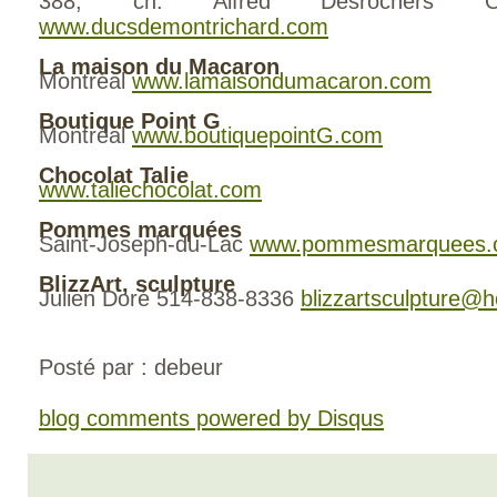
388, ch. Alfred Desrochers Orf
www.ducsdemontrichard.com
La maison du Macaron
Montréal
www.lamaisondumacaron.com
Boutique Point G
Montréal
www.boutiquepointG.com
Chocolat Talie
www.taliechocolat.com
Pommes marquées
Saint-Joseph-du-Lac
www.pommesmarquees.
BlizzArt, sculpture
Julien Doré 514-838-8336
blizzartsculpture@
Posté par : debeur
blog comments powered by
Disqus