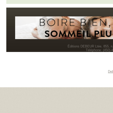
Éditions DEBEUR Ltée, 855, r
Téléphone: (450)-
Deb