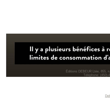
Éditions DEBEUR Ltée, 855, r
Téléphone: (450)-
Deb