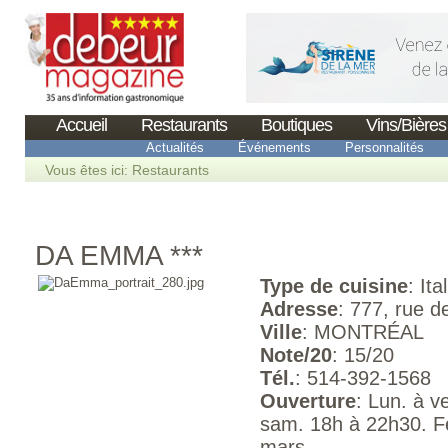
Accueil
Restaurants
Boutiques
Vins/Bières
Actualités
Événements
Personnalités
Vous êtes ici:
Restaurants
DA EMMA ***
Type de cuisine
: Ita
Adresse
: 777, rue 
Ville
: MONTRÉAL
Note/20
: 15/20
Tél.
: 514-392-1568
Ouverture
: Lun. à v
sam. 18h à 22h30. 
mars.