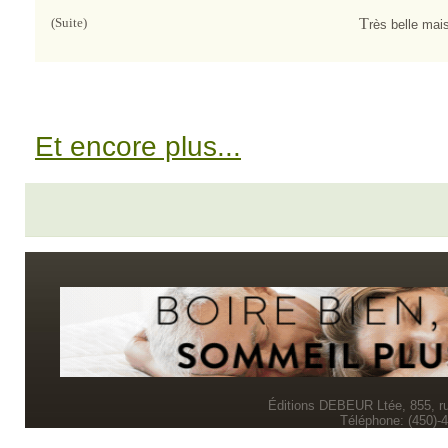
(Suite)
T
rès belle ma
Et encore plus...
Éditions DEBEUR Ltée, 855, r
Téléphone: (450)-