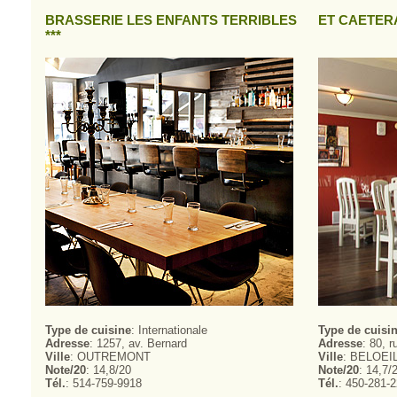
BRASSERIE LES ENFANTS TERRIBLES
ET CAETERA
***
Type de cuisine
: Internationale
Type de cuisi
Adresse
: 1257, av. Bernard
Adresse
: 80, 
Ville
: OUTREMONT
Ville
: BELOEI
Note/20
: 14,8/20
Note/20
: 14,7/
Tél.
: 514-759-9918
Tél.
: 450-281-