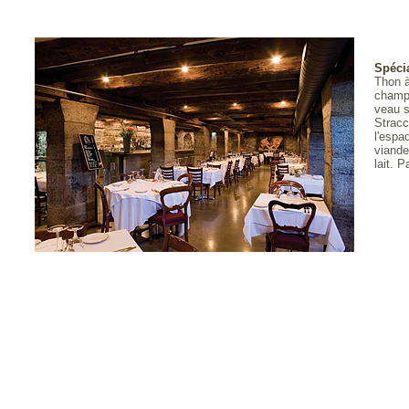
Spécia
Thon à
champ
veau s
Stracc
l'espa
viande
lait. 