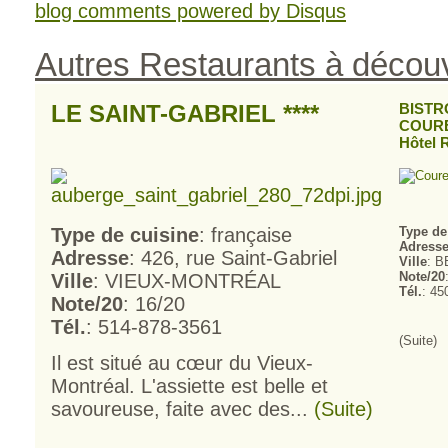
blog comments powered by
Disqus
Autres Restaurants à découv
LE SAINT-GABRIEL ****
BISTR
COUREU
Hôtel 
Type de cuisine
: française
Type de
Adress
Adresse
: 426, rue Saint-Gabriel
Ville
: B
Note/20
Ville
: VIEUX-MONTRÉAL
Tél.
: 45
Note/20
: 16/20
Tél.
: 514-878-3561
(Suite)
Il est situé au cœur du Vieux-
Montréal. L'assiette est belle et
savoureuse, faite avec des...
(Suite)