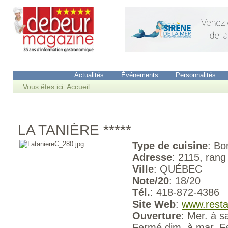
Accueil
Restaurants
Boutiques
Vins/Bières
Actualités
Événements
Personnalités
Vous êtes ici:
Accueil
LA TANIÈRE *****
Type de cuisine
: Bo
Adresse
: 2115, rang
Ville
: QUÉBEC
Note/20
: 18/20
Tél.
: 418-872-4386
Site Web
:
www.resta
Ouverture
: Mer. à 
Fermé dim. à mar. F