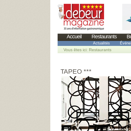
Accueil
Restaurants
B
Actualités
Événe
Vous êtes ici:
Restaurants
TAPEO ***