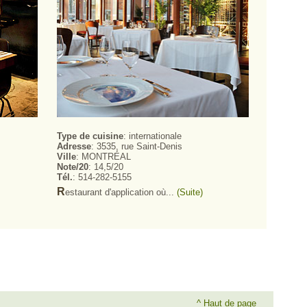
Type de cuisine
: internationale
Adresse
: 3535, rue Saint-Denis
Ville
: MONTRÉAL
Note/20
: 14,5/20
Tél.
: 514-282-5155
R
estaurant d'application où...
(Suite)
^ Haut de page