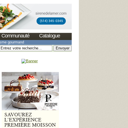
Communauté
Catalogue
isme gourmand