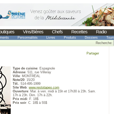
outiques
Vins/Bières
Chefs
Recettes
Radio
ments
Personnalités
Livres
Produits
Dossiers
Tour
Recherche:
Partager
Type de cuisine
: Espagnole
Adresse
: 511, rue Villeray
Ville
: MONTRÉAL
Note/20
: 15/20
Tél.
: 514-495-1999
Site Web
:
www.restotapeo.com
Ouverture
: Mar. à ven. midi à 15h et 17h30 à 23h. Sam.
17h à 23h. Dim. 17h à 22h.
Prix midi
: F. 18$
Prix soir
: C. 18$ à 55$