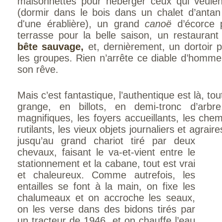
maisonnettes pour héberger ceux qui veulen
(dormir dans le bois dans un chalet d’antan
d'une érablière), un grand
canoë
d’écorce 
terrasse pour la belle saison, un restaura
bête sauvage,
et, dernièrement, un dortoir 
les groupes. Rien n’arrête ce diable d’homme,
son rêve.
Mais c’est fantastique, l’authentique est là, tou
grange, en billots, en demi-tronc d’arbr
magnifiques, les foyers accueillants, les che
rutilants, les vieux objets journaliers et agrair
jusqu’au grand chariot tiré p
ar deux
chevaux, faisant le va-et-vient entre le
stationnement et la cabane, tout est vrai
et chaleureux. Comme autrefois, les
entailles se font à la main, on fixe les
chalumeaux et on accroche les seaux,
on les verse dans des bidons tirés par
un tracteur de 1946, et on chauffe l’eau