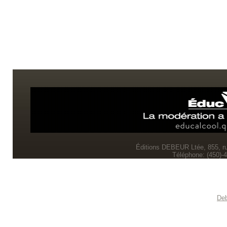
Éditions DEBEUR Ltée, 855, r
Téléphone: (450)-
Deb