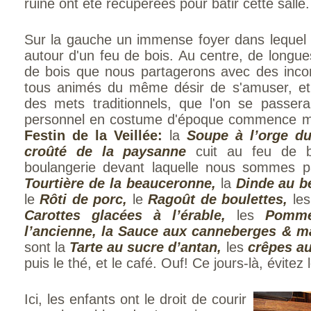
ruine ont été récupérées pour bâtir cette salle.
Sur la gauche un immense foyer dans lequel
autour d'un feu de bois. Au centre, de longu
de bois que nous partagerons avec des incon
tous animés du même désir de s'amuser, et
des mets traditionnels, que l'on se passera
person­nel en costume d'époque commence ma
Festin de la Veillée
:
la
Soupe à l’orge d
croûté de la paysanne
cuit au feu de b
boulangerie devant laquelle nous sommes pa
Tourtière de la beauceronne,
la
Dinde au be
le
Rôti de porc,
le
Ragoût de boulettes,
les
Carottes glacées à l’érable,
les
Pommes
l’ancienne, la Sauce aux canneberges & m
sont la
Tarte au sucre d’antan,
les
crêpes au
puis le thé, et le café. Ouf! Ce jours-là, évitez 
Ici, les enfants ont le droit de courir