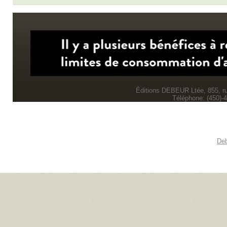
Éditions DEBEUR Ltée, 855, r
Téléphone: (450)-
Deb