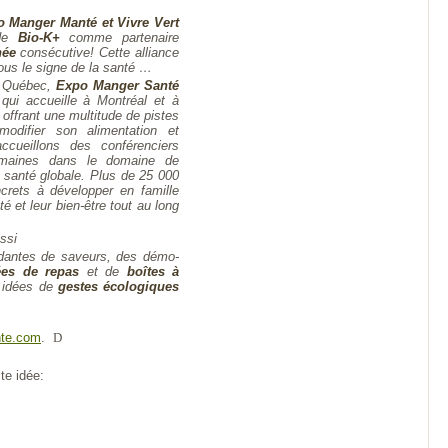
 Manger Manté et Vivre Vert
 de
Bio-K+
comme partenaire
née
consécutive! Cette alliance
ous le signe de la santé …
u Québec,
Expo Manger Santé
qui accueille à Montréal et à
offrant une multitude de pistes
odifier son alimentation et
cueillons des conférenciers
umaines dans le domaine de
la santé globale. Plus de 25 000
ncrets à développer en famille
té et leur bien-être tout au long
ssi
rdantes de saveurs, des démo-
ées de repas
et de
boîtes à
 idées de
gestes écologiques
te.com
.
D
te idée: