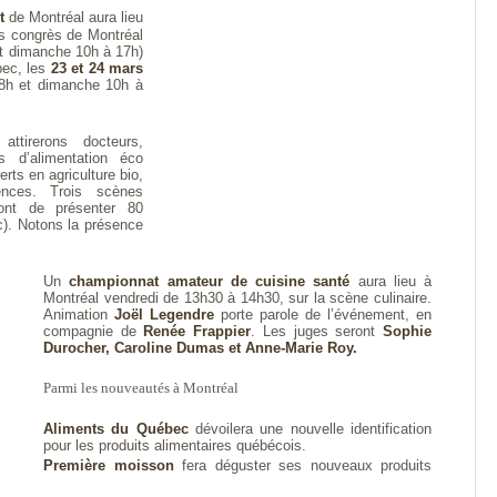
t
de Montréal aura lieu
s congrès de Montréal
et dimanche 10h à 17h)
bec, les
23 et 24 mars
8h et dimanche 10h à
attirerons docteurs,
és d’alimentation éco
rts en agriculture bio,
rences. Trois scènes
ont de présenter 80
). Notons la présence
Un
championnat amateur de cuisine santé
aura lieu à
Montréal vendredi de 13h30 à 14h30, sur la scène culinaire.
Animation
Joël Legendre
porte parole de l’événement, en
compagnie de
Renée Frappier
. Les juges seront
Sophie
Durocher, Caroline Dumas et Anne-Marie Roy.
Parmi les nouveautés à Montréal
Aliments du Québec
dévoilera une nouvelle identification
pour les produits alimentaires québécois.
Première moisson
fera déguster ses nouveaux produits