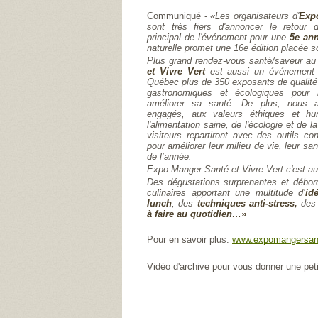
Communiqué -
«Les organisateurs d'
Expo
sont très fiers d'annoncer le retour
principal de l'événement pour une
5e
an
naturelle promet une 16e édition placée s
Plus grand rendez-vous santé/saveur a
et Vivre Vert
est aussi un événement 
Québec plus de 350 exposants de qualité 
gastronomiques et écologiques pour m
améliorer sa santé. De plus, nous ac
engagés, aux valeurs éthiques et h
l'alimentation saine, de l'écologie et de 
visiteurs repartiront avec des outils co
pour améliorer leur milieu de vie, leur san
de l’année.
Expo Manger Santé et Vivre Vert c'est au
Des dégustations surprenantes et débo
culinaires apportant une multitude d’
id
lunch
, des
techniques anti-stress,
des
à faire au quotidien…»
Pour en savoir plus:
www.expomangersan
Vidéo d'archive pour vous donner une peti