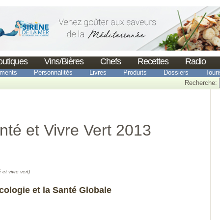
outiques
Vins/Bières
Chefs
Recettes
Radio
ments
Personnalités
Livres
Produits
Dossiers
Tour
Recherche:
té et Vivre Vert 2013
et vivre vert)
Écologie et la Santé Globale