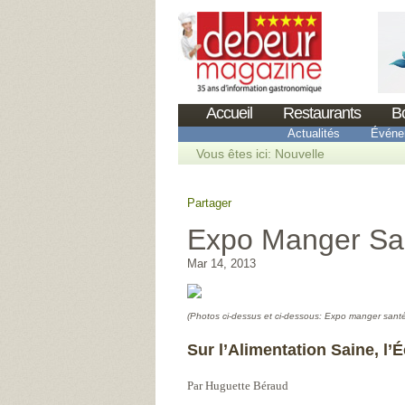
Accueil
Restaurants
B
Actualités
Événe
Vous êtes ici:
Nouvelle
Partager
Expo Manger San
Mar 14, 2013
(Photos ci-dessus et ci-dessous: Expo manger santé 
Sur l’Alimentation Saine, l’
Par Huguette Béraud