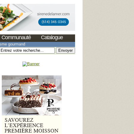
Communauté
Catalogue
isme gourmand